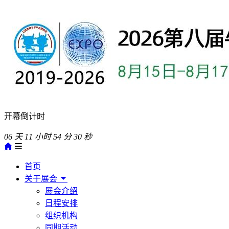
开幕倒计时
06
天
11
小时
54
分
29
秒
首页
关于展会
展会介绍
日程安排
组织机构
同期活动